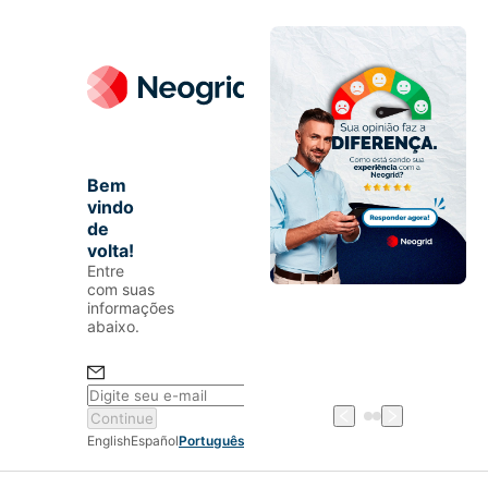
Bem
vindo
de
volta!
Entre
com suas
informações
abaixo.
Continue
English
Español
Português